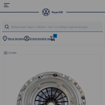
0
Nova Serrana
Entre/registre-se
/
Outlet