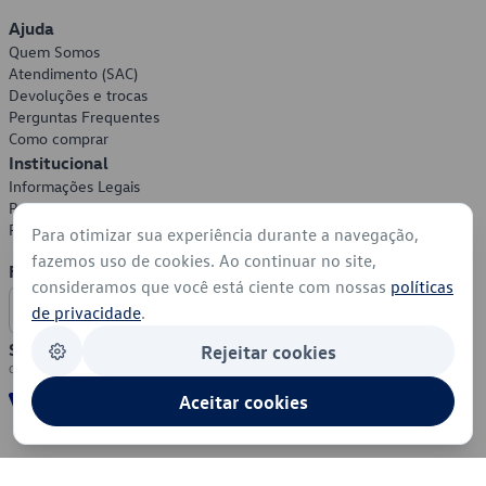
Ajuda
Quem Somos
Atendimento (SAC)
Devoluções e trocas
Perguntas Frequentes
Como comprar
Institucional
Informações Legais
Política de Privacidade
Política de Cookies
Para otimizar sua experiência durante a navegação,
fazemos uso de cookies. Ao continuar no site,
Formas de Pagamento
consideramos que você está ciente com nossas
políticas
de privacidade
.
Segurança
Rejeitar cookies
Aceitar cookies