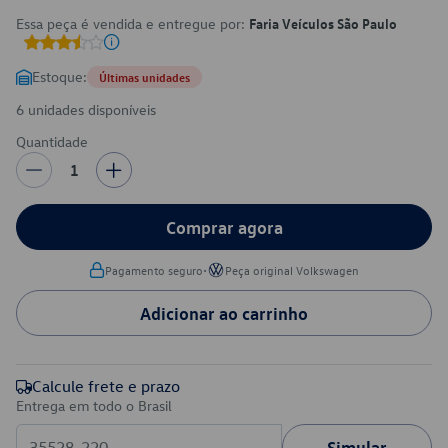
Essa peça é vendida e entregue por:
Faria Veículos São Paulo
Estoque:
Últimas unidades
6 unidades disponíveis
Quantidade
1
Comprar agora
•
Pagamento seguro
Peça original Volkswagen
Adicionar ao carrinho
Calcule frete e prazo
Entrega em todo o Brasil
Simular