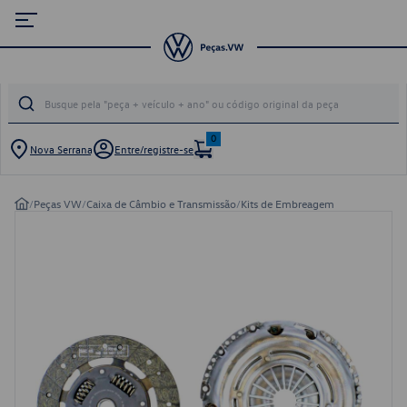
0
Nova Serrana
Entre/registre-se
/
Peças VW
/
Caixa de Câmbio e Transmissão
/
Kits de Embreagem