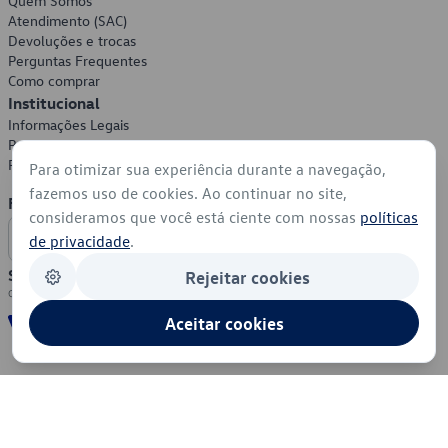
Quem Somos
Atendimento (SAC)
Devoluções e trocas
Perguntas Frequentes
Como comprar
Institucional
Informações Legais
Política de Privacidade
Política de Cookies
Para otimizar sua experiência durante a navegação,
fazemos uso de cookies. Ao continuar no site,
Formas de Pagamento
consideramos que você está ciente com nossas
políticas
de privacidade
.
Segurança
Rejeitar cookies
Aceitar cookies
© 2026 - Volkswagen do Brasil - Todos os direitos reservados