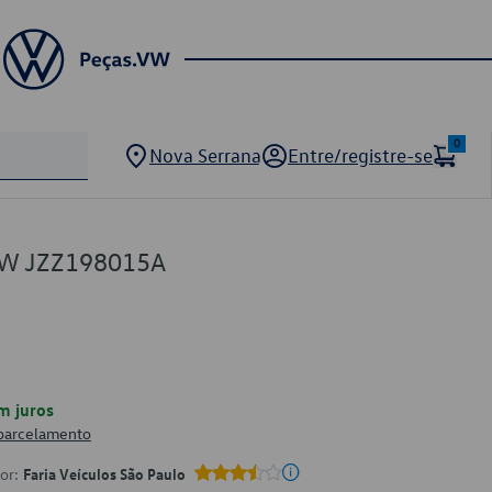
0
Nova Serrana
Entre/registre-se
VW JZZ198015A
m juros
 parcelamento
por:
Faria Veículos São Paulo