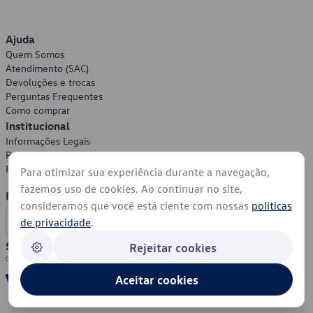
Ajuda
Quem Somos
Atendimento (SAC)
Devoluções e trocas
Perguntas Frequentes
Como comprar
Institucional
Informações Legais
Política de Privacidade
Política de Cookies
Para otimizar sua experiência durante a navegação,
fazemos uso de cookies. Ao continuar no site,
Formas de Pagamento
consideramos que você está ciente com nossas
políticas
de privacidade
.
Segurança
Rejeitar cookies
Aceitar cookies