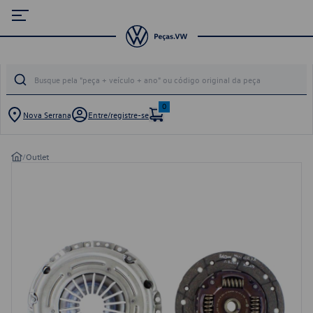
0
Nova Serrana
Entre/registre-se
/
Outlet