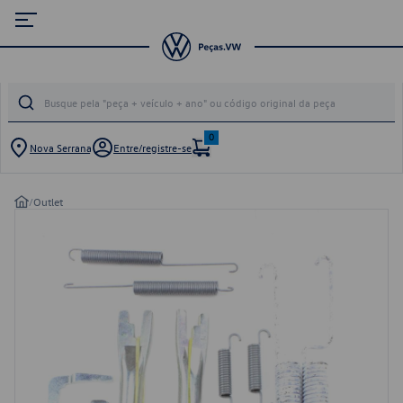
0
Nova Serrana
Entre/registre-se
/
Outlet