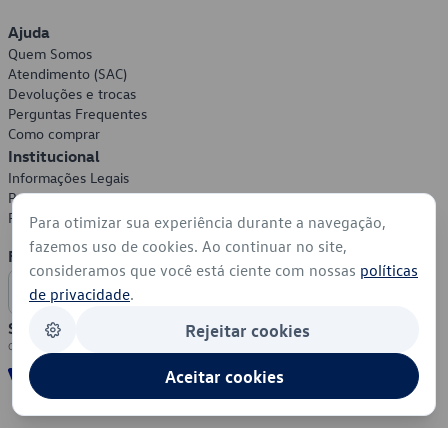
Ajuda
Quem Somos
Atendimento (SAC)
Devoluções e trocas
Perguntas Frequentes
Como comprar
Institucional
Informações Legais
Política de Privacidade
Política de Cookies
Para otimizar sua experiência durante a navegação,
fazemos uso de cookies. Ao continuar no site,
Formas de Pagamento
consideramos que você está ciente com nossas
políticas
de privacidade
.
Segurança
Rejeitar cookies
Aceitar cookies