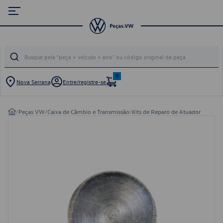
0
Nova Serrana
Entre/registre-se
/
Peças VW
/
Caixa de Câmbio e Transmissão
/
Kits de Reparo de Atuador