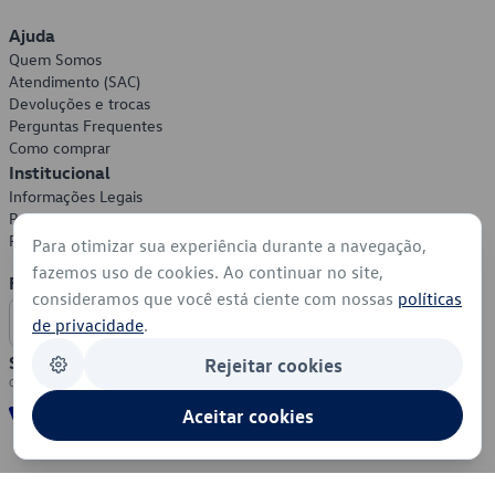
Ajuda
Quem Somos
Atendimento (SAC)
Devoluções e trocas
Perguntas Frequentes
Como comprar
Institucional
Informações Legais
Política de Privacidade
Política de Cookies
Para otimizar sua experiência durante a navegação,
fazemos uso de cookies. Ao continuar no site,
Formas de Pagamento
consideramos que você está ciente com nossas
políticas
de privacidade
.
Segurança
Rejeitar cookies
Aceitar cookies