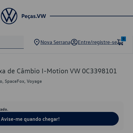
0
Nova Serrana
Entre/registre-se
aixa de Câmbio I-Motion VW 0C3398101
lo, SpaceFox, Voyage
tado.
Avise-me quando chegar!