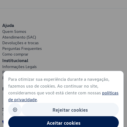
Ajuda
Quem Somos
Atendimento (SAC)
Devoluções e trocas
Perguntas Frequentes
Como comprar
Institucional
Informações Legais
Política de Privacidade
Política de Cookies
Para otimizar sua experiência durante a navegação,
fazemos uso de cookies. Ao continuar no site,
Formas de Pagamento
consideramos que você está ciente com nossas
políticas
de privacidade
.
Segurança
Rejeitar cookies
Aceitar cookies