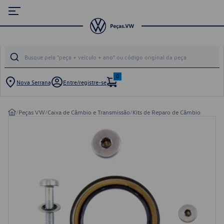
0
Nova Serrana
Entre/registre-se
/
Peças VW
/
Caixa de Câmbio e Transmissão
/
Kits de Reparo de Câmbio