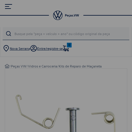
0
Nova Serrana
Entre/registre-se
/
Peças VW
/
Vidros e Carroceria
/
Kits de Reparo de Maçaneta