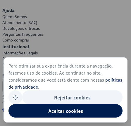
Ajuda
Quem Somos
Atendimento (SAC)
Devoluções e trocas
Perguntas Frequentes
Como comprar
Institucional
Informações Legais
Política de Privacidade
Política de Cookies
Para otimizar sua experiência durante a navegação,
fazemos uso de cookies. Ao continuar no site,
Formas de Pagamento
consideramos que você está ciente com nossas
políticas
de privacidade
.
Segurança
Rejeitar cookies
Aceitar cookies