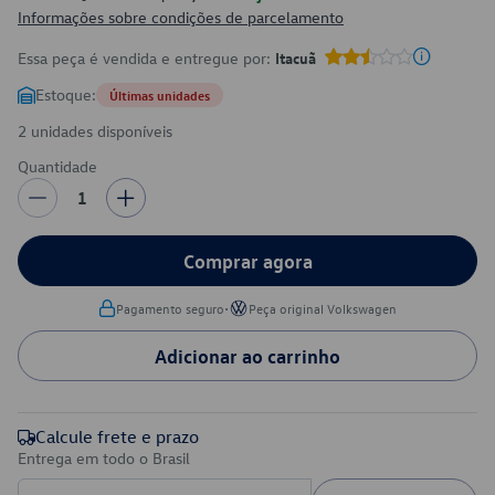
Informações sobre condições de parcelamento
Essa peça é vendida e entregue por:
Itacuã
Estoque:
Últimas unidades
2 unidades disponíveis
Quantidade
1
Comprar agora
•
Pagamento seguro
Peça original Volkswagen
Adicionar ao carrinho
Calcule frete e prazo
Entrega em todo o Brasil