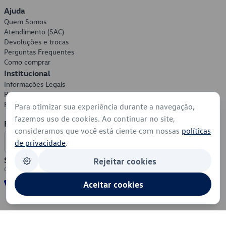
Ajuda
Quem Somos
Atendimento (SAC)
Devoluções e trocas
Perguntas Frequentes
Como comprar
Institucional
Informações Legais
Política de Privacidade
Política de Cookies
Para otimizar sua experiência durante a navegação,
fazemos uso de cookies. Ao continuar no site,
Formas de Pagamento
consideramos que você está ciente com nossas
políticas
de privacidade
.
Segurança
Rejeitar cookies
Aceitar cookies