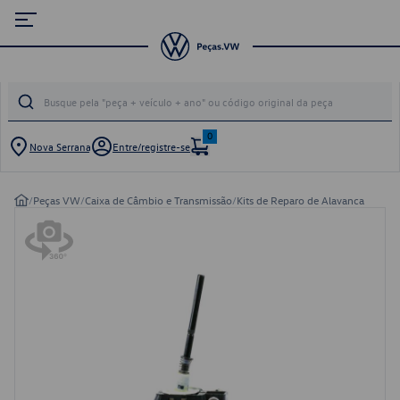
0
Nova Serrana
Entre/registre-se
/
Peças VW
/
Caixa de Câmbio e Transmissão
/
Kits de Reparo de Alavanca