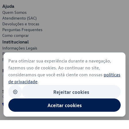
Ajuda
Quem Somos
Atendimento (SAC)
Devoluções e trocas
Perguntas Frequentes
Como comprar
Institucional
Informações Legais
Política de Privacidade
Política de Cookies
Para otimizar sua experiência durante a navegação,
fazemos uso de cookies. Ao continuar no site,
Formas de Pagamento
consideramos que você está ciente com nossas
políticas
de privacidade
.
Segurança
Rejeitar cookies
Aceitar cookies