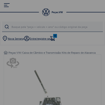
0
Nova Serrana
Entre/registre-se
/
Peças VW
/
Caixa de Câmbio e Transmissão
/
Kits de Reparo de Alavanca