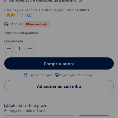
Informações sobre condições de parcelamento
Essa peça é vendida e entregue por:
Servopa Matriz
Estoque:
Última unidade
1 unidade disponível
Quantidade
1
Comprar agora
•
Pagamento seguro
Peça original Volkswagen
Adicionar ao carrinho
Calcule frete e prazo
Entrega em todo o Brasil