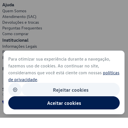
Ajuda
Quem Somos
Atendimento (SAC)
Devoluções e trocas
Perguntas Frequentes
Como comprar
Institucional
Informações Legais
Política de Privacidade
Política de Cookies
Para otimizar sua experiência durante a navegação,
fazemos uso de cookies. Ao continuar no site,
Formas de Pagamento
consideramos que você está ciente com nossas
políticas
de privacidade
.
Segurança
Rejeitar cookies
Aceitar cookies