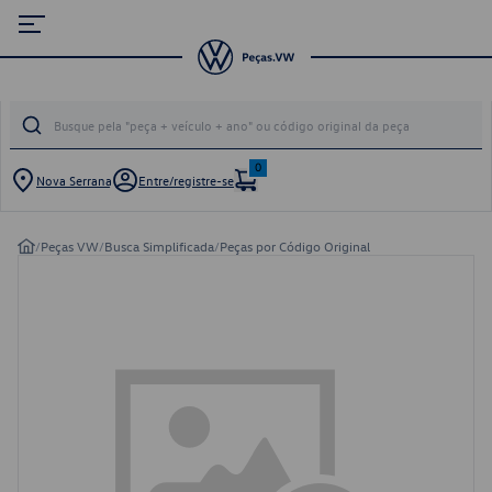
0
Nova Serrana
Entre/registre-se
/
Peças VW
/
Busca Simplificada
/
Peças por Código Original