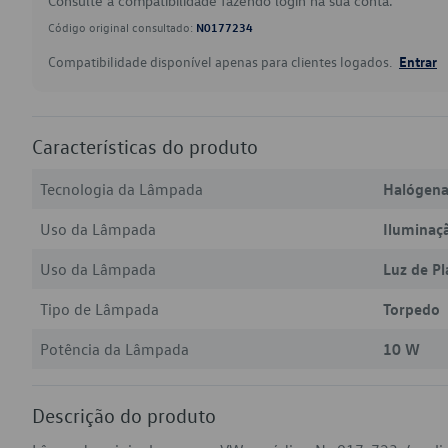
Consulte a compatibilidade fazendo login na sua conta.
Código original consultado:
N0177234
Compatibilidade disponível apenas para clientes logados.
Entrar
Características do produto
Tecnologia da Lâmpada
Halógen
Uso da Lâmpada
Iluminaç
Uso da Lâmpada
Luz de Pl
Tipo de Lâmpada
Torpedo
Potência da Lâmpada
10 W
Descrição do produto