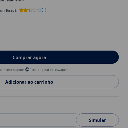
por:
Itacuã
Comprar agora
•
gamento seguro
Peça original Volkswagen
Adicionar ao carrinho
Simular