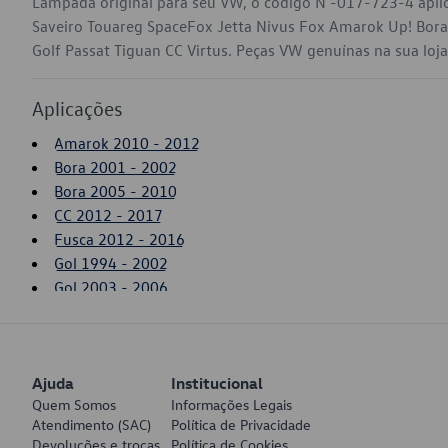
Lâmpada original para seu VW, o código N -017-723-4 apli
Saveiro Touareg SpaceFox Jetta Nivus Fox Amarok Up! Bora
Golf Passat Tiguan CC Virtus. Peças VW genuínas na sua loja 
Aplicações
Amarok 2010 - 2012
Bora 2001 - 2002
Bora 2005 - 2010
CC 2012 - 2017
Fusca 2012 - 2016
Gol 1994 - 2002
Gol 2003 - 2006
Golf 2000 - 2001
Jetta 2018 - 2022
Kombi 2006 - 2011
Ajuda
Nivus 2021 - 2022
Institucional
Quem Somos
Informações Legais
Passat 1998 - 2001
Atendimento (SAC)
Política de Privacidade
Polo 2003 - 2006
Devoluções e trocas
Política de Cookies