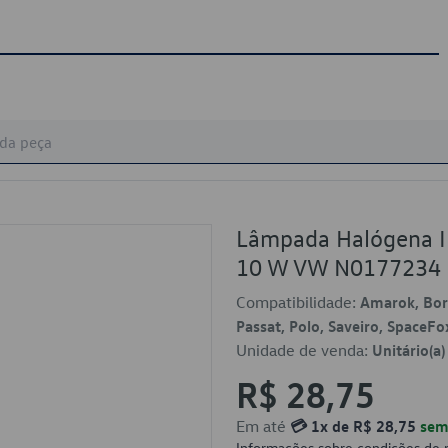
Lâmpada Halógena Il
10 W VW N0177234
Compatibilidade:
Amarok, Bora
Passat, Polo, Saveiro, SpaceFo
Unidade de venda:
Unitário(a)
R$ 28,75
Em até
💳 1x de R$ 28,75
sem 
Informações sobre condições de