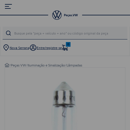
0
Nova Serrana
Entre/registre-se
/
Peças VW
/
Iluminação e Sinalização
/
Lâmpadas