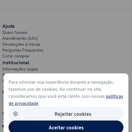
Ajuda
Quem Somos
Atendimento (SAC)
Devoluções e trocas
Perguntas Frequentes
Como comprar
Institucional
Informações Legais
Política de Privacidade
Política de Cookies
Para otimizar sua experiência durante a navegação,
fazemos uso de cookies. Ao continuar no site,
Formas de Pagamento
consideramos que você está ciente com nossas
políticas
de privacidade
.
Segurança
Rejeitar cookies
Aceitar cookies