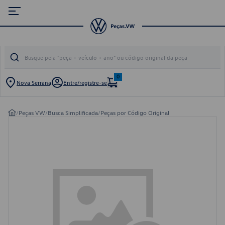
0
Nova Serrana
Entre/registre-se
/
Peças VW
/
Busca Simplificada
/
Peças por Código Original