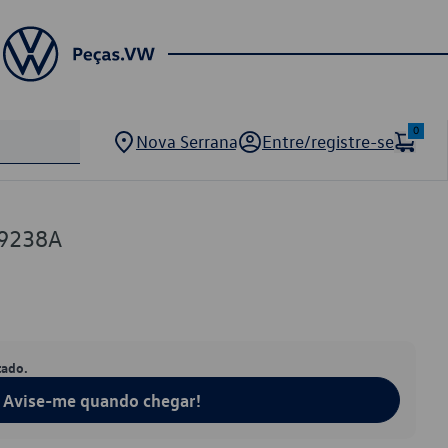
0
Nova Serrana
Entre/registre-se
9238A
tado.
Avise-me quando chegar!