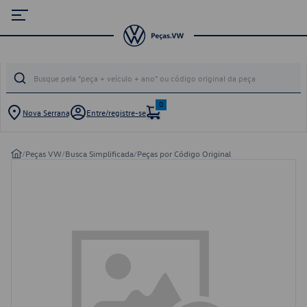
0
Nova Serrana
Entre/registre-se
/
Peças VW
/
Busca Simplificada
/
Peças por Código Original