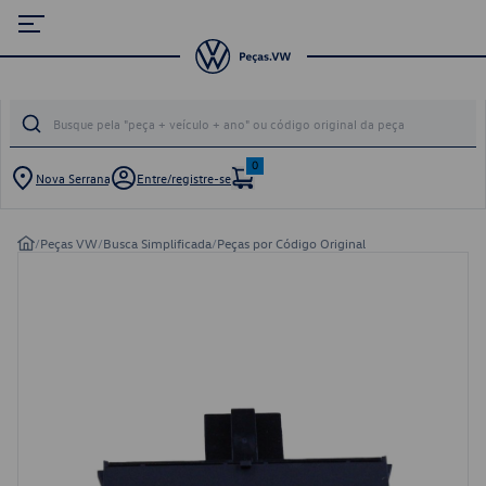
0
Nova Serrana
Entre/registre-se
/
Peças VW
/
Busca Simplificada
/
Peças por Código Original