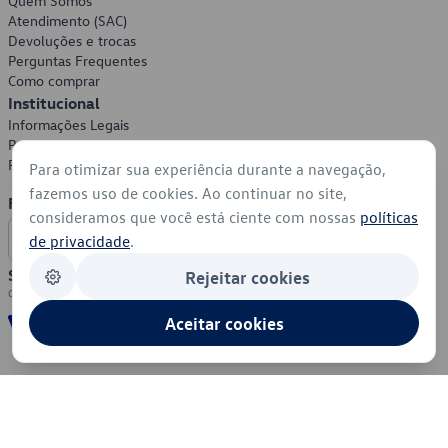
Quem Somos
Atendimento (SAC)
Devoluções e trocas
Perguntas Frequentes
Como comprar
Institucional
Informações Legais
Política de Privacidade
Política de Cookies
Para otimizar sua experiência durante a navegação,
fazemos uso de cookies. Ao continuar no site,
Formas de Pagamento
consideramos que você está ciente com nossas
políticas
de privacidade
.
Segurança
Rejeitar cookies
Aceitar cookies
© 2026 - Volkswagen do Brasil - Todos os direitos reservados