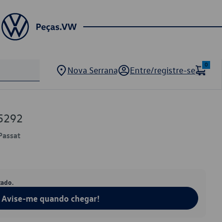
0
Nova Serrana
Entre/registre-se
5292
 Passat
tado.
Avise-me quando chegar!