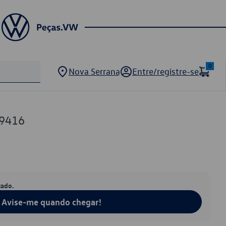
0
Nova Serrana
Entre/registre-se
9416
tado.
Avise-me quando chegar!