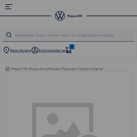
0
Nova Serrana
Entre/registre-se
/
Peças VW
/
Busca Simplificada
/
Peças por Código Original