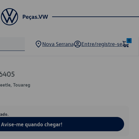
0
Nova Serrana
Entre/registre-se
6405
eetle, Touareg
tado.
Avise-me quando chegar!