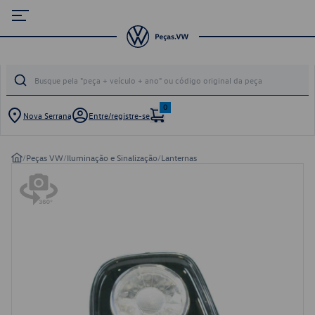
0
Nova Serrana
Entre/registre-se
/
Peças VW
/
Iluminação e Sinalização
/
Lanternas