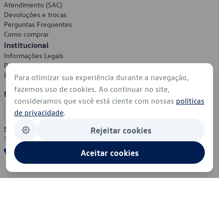
Atendimento (SAC)
Devoluções e trocas
Perguntas Frequentes
Como comprar
Institucional
Informações Legais
Política de Privacidade
Política de Cookies
Para otimizar sua experiência durante a navegação,
fazemos uso de cookies. Ao continuar no site,
Formas de Pagamento
consideramos que você está ciente com nossas
políticas
de privacidade
.
Segurança
Rejeitar cookies
Aceitar cookies
© 2026 - Volkswagen do Brasil - Todos os direitos reservados