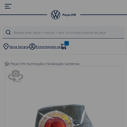
0
Nova Serrana
Entre/registre-se
/
Peças VW
/
Iluminação e Sinalização
/
Lanternas