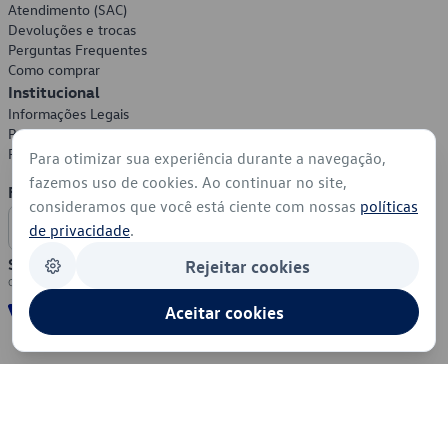
Atendimento (SAC)
Devoluções e trocas
Perguntas Frequentes
Como comprar
Institucional
Informações Legais
Política de Privacidade
Política de Cookies
Para otimizar sua experiência durante a navegação,
fazemos uso de cookies. Ao continuar no site,
Formas de Pagamento
consideramos que você está ciente com nossas
políticas
de privacidade
.
Segurança
Rejeitar cookies
Aceitar cookies
© 2026 - Volkswagen do Brasil - Todos os direitos reservados