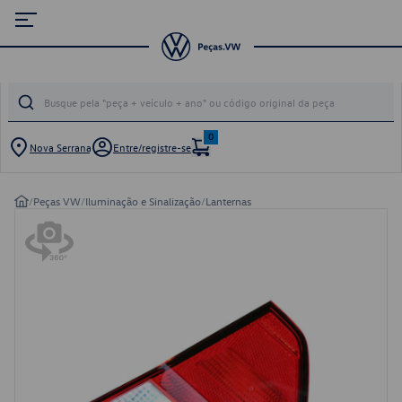
0
Nova Serrana
Entre/registre-se
/
Peças VW
/
Iluminação e Sinalização
/
Lanternas