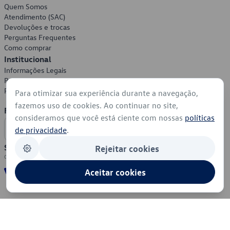
Quem Somos
Atendimento (SAC)
Devoluções e trocas
Perguntas Frequentes
Como comprar
Institucional
Informações Legais
Política de Privacidade
Política de Cookies
Para otimizar sua experiência durante a navegação,
fazemos uso de cookies. Ao continuar no site,
Formas de Pagamento
consideramos que você está ciente com nossas
políticas
de privacidade
.
Segurança
Rejeitar cookies
Aceitar cookies
© 2026 - Volkswagen do Brasil - Todos os direitos reservados