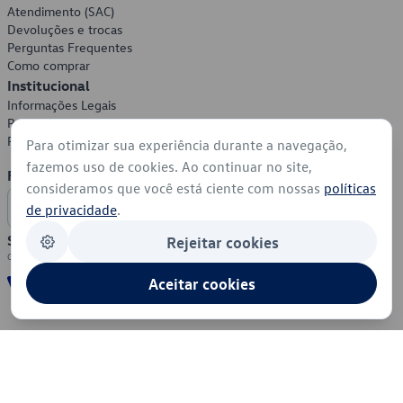
Atendimento (SAC)
Devoluções e trocas
Perguntas Frequentes
Como comprar
Institucional
Informações Legais
Política de Privacidade
Política de Cookies
Para otimizar sua experiência durante a navegação,
fazemos uso de cookies. Ao continuar no site,
Formas de Pagamento
consideramos que você está ciente com nossas
políticas
de privacidade
.
Segurança
Rejeitar cookies
Aceitar cookies
© 2026 - Volkswagen do Brasil - Todos os direitos reservados