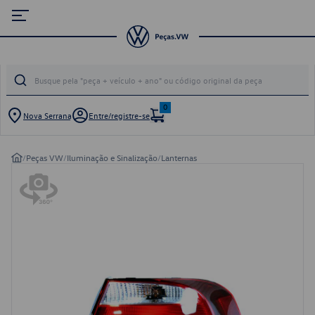
0
Nova Serrana
Entre/registre-se
/
Peças VW
/
Iluminação e Sinalização
/
Lanternas