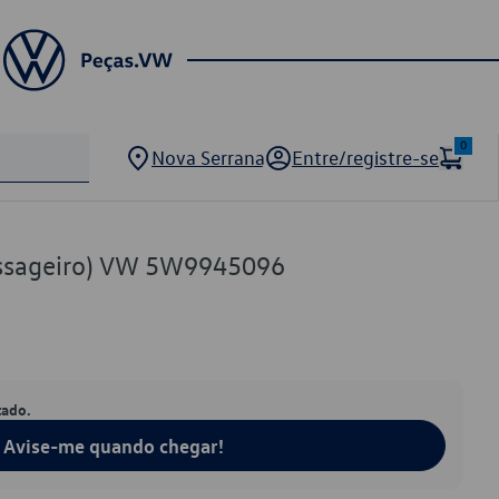
0
Nova Serrana
Entre/registre-se
assageiro) VW 5W9945096
tado.
Avise-me quando chegar!