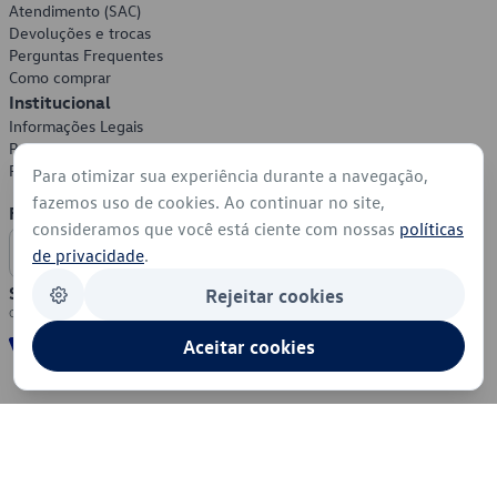
Atendimento (SAC)
Devoluções e trocas
Perguntas Frequentes
Como comprar
Institucional
Informações Legais
Política de Privacidade
Política de Cookies
Para otimizar sua experiência durante a navegação,
fazemos uso de cookies. Ao continuar no site,
Formas de Pagamento
consideramos que você está ciente com nossas
políticas
de privacidade
.
Segurança
Rejeitar cookies
Aceitar cookies
© 2026 - Volkswagen do Brasil - Todos os direitos reservados