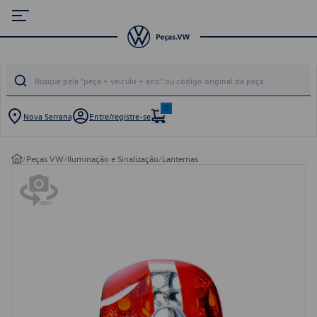
0
Nova Serrana
Entre/registre-se
/
Peças VW
/
Iluminação e Sinalização
/
Lanternas