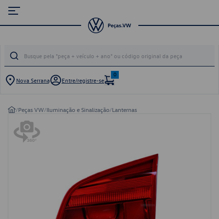
0
Nova Serrana
Entre/registre-se
/
Peças VW
/
Iluminação e Sinalização
/
Lanternas