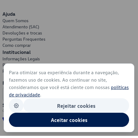
Ajuda
Quem Somos
Atendimento (SAC)
Devoluções e trocas
Perguntas Frequentes
Como comprar
Institucional
Informações Legais
Política de Privacidade
Política de Cookies
Para otimizar sua experiência durante a navegação,
fazemos uso de cookies. Ao continuar no site,
Formas de Pagamento
consideramos que você está ciente com nossas
políticas
de privacidade
.
Segurança
Rejeitar cookies
Aceitar cookies