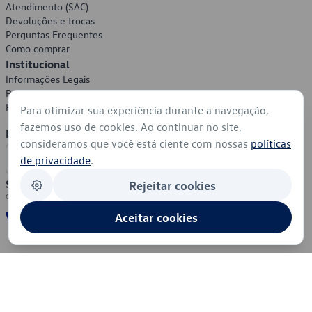
Atendimento (SAC)
Devoluções e trocas
Perguntas Frequentes
Como comprar
Institucional
Informações Legais
Política de Privacidade
Política de Cookies
Para otimizar sua experiência durante a navegação,
fazemos uso de cookies. Ao continuar no site,
Formas de Pagamento
consideramos que você está ciente com nossas
políticas
de privacidade
.
Segurança
Rejeitar cookies
Aceitar cookies
© 2026 - Volkswagen do Brasil - Todos os direitos reservados