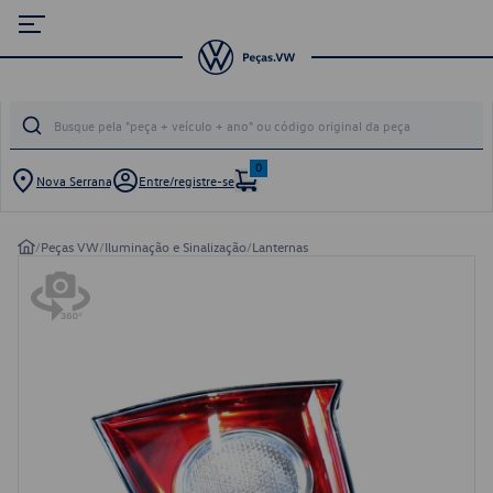
0
Nova Serrana
Entre/registre-se
/
Peças VW
/
Iluminação e Sinalização
/
Lanternas