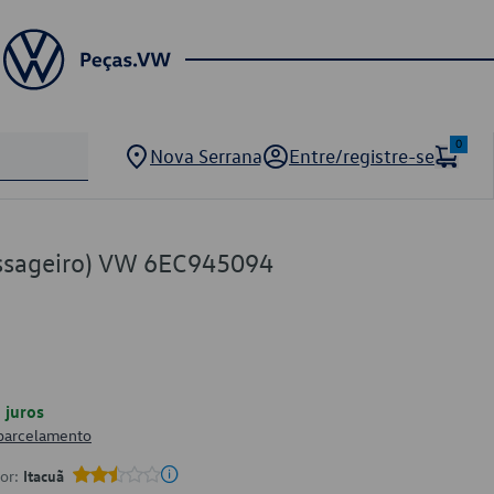
0
Nova Serrana
Entre/registre-se
assageiro) VW 6EC945094
juros
 parcelamento
por:
Itacuã