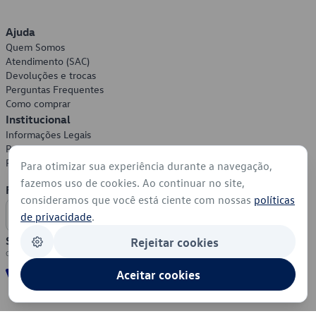
Ajuda
Quem Somos
Atendimento (SAC)
Devoluções e trocas
Perguntas Frequentes
Como comprar
Institucional
Informações Legais
Política de Privacidade
Política de Cookies
Para otimizar sua experiência durante a navegação,
fazemos uso de cookies. Ao continuar no site,
Formas de Pagamento
consideramos que você está ciente com nossas
políticas
de privacidade
.
Segurança
Rejeitar cookies
Aceitar cookies