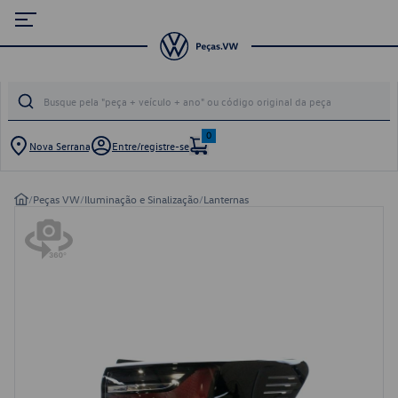
0
Nova Serrana
Entre/registre-se
/
Peças VW
/
Iluminação e Sinalização
/
Lanternas