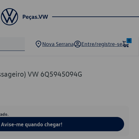
0
Nova Serrana
Entre/registre-se
assageiro) VW 6Q5945094G
tado.
Avise-me quando chegar!