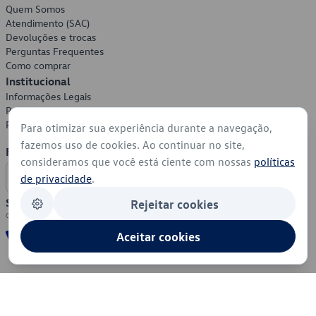
Quem Somos
Atendimento (SAC)
Devoluções e trocas
Perguntas Frequentes
Como comprar
Institucional
Informações Legais
Política de Privacidade
Política de Cookies
Para otimizar sua experiência durante a navegação,
fazemos uso de cookies. Ao continuar no site,
Formas de Pagamento
consideramos que você está ciente com nossas
políticas
de privacidade
.
Segurança
Rejeitar cookies
Aceitar cookies
© 2026 - Volkswagen do Brasil - Todos os direitos reservados