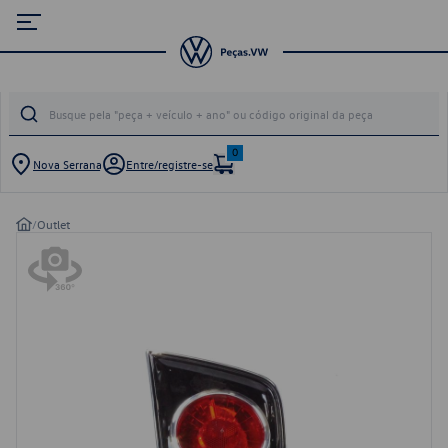
0
Nova Serrana
Entre/registre-se
/
Outlet