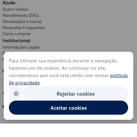
Ajuda
Quem Somos
Atendimento (SAC)
Devoluções e trocas
Perguntas Frequentes
Como comprar
Institucional
Informações Legais
Política de Privacidade
Política de Cookies
Para otimizar sua experiência durante a navegação,
fazemos uso de cookies. Ao continuar no site,
Formas de Pagamento
consideramos que você está ciente com nossas
políticas
de privacidade
.
Segurança
Rejeitar cookies
Aceitar cookies