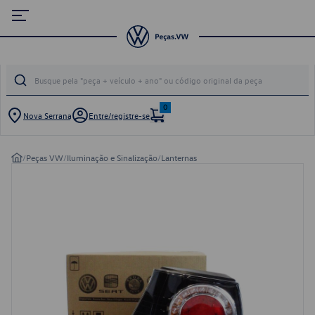
0
Nova Serrana
Entre/registre-se
/
Peças VW
/
Iluminação e Sinalização
/
Lanternas