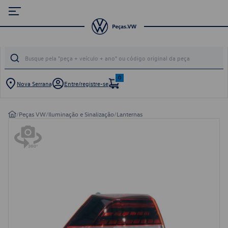
0
Nova Serrana
Entre/registre-se
/
Peças VW
/
Iluminação e Sinalização
/
Lanternas