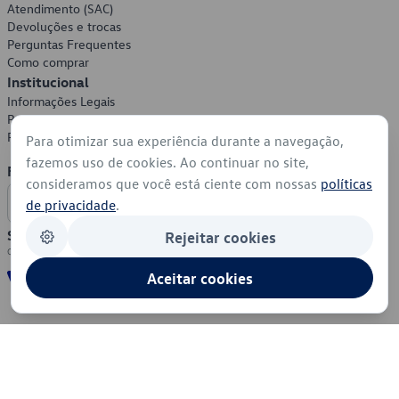
Atendimento (SAC)
Devoluções e trocas
Perguntas Frequentes
Como comprar
Institucional
Informações Legais
Política de Privacidade
Política de Cookies
Para otimizar sua experiência durante a navegação,
fazemos uso de cookies. Ao continuar no site,
Formas de Pagamento
consideramos que você está ciente com nossas
políticas
de privacidade
.
Segurança
Rejeitar cookies
Aceitar cookies
© 2026 - Volkswagen do Brasil - Todos os direitos reservados