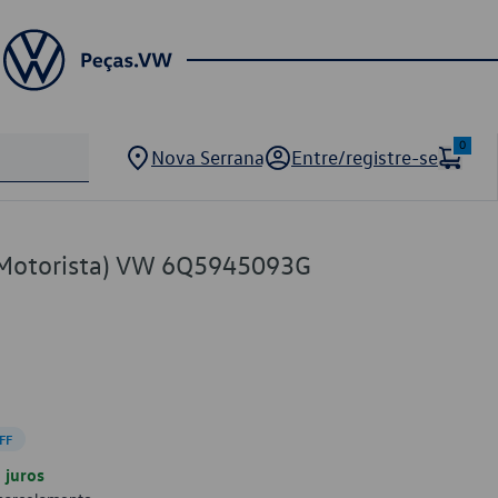
0
Nova Serrana
Entre/registre-se
(Motorista) VW 6Q5945093G
FF
juros