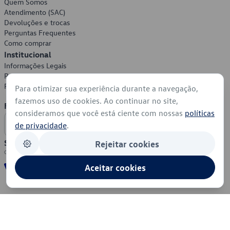
Quem Somos
Atendimento (SAC)
Devoluções e trocas
Perguntas Frequentes
Como comprar
Institucional
Informações Legais
Política de Privacidade
Política de Cookies
Para otimizar sua experiência durante a navegação,
fazemos uso de cookies. Ao continuar no site,
Formas de Pagamento
consideramos que você está ciente com nossas
políticas
de privacidade
.
Segurança
Rejeitar cookies
Aceitar cookies
© 2026 - Volkswagen do Brasil - Todos os direitos reservados