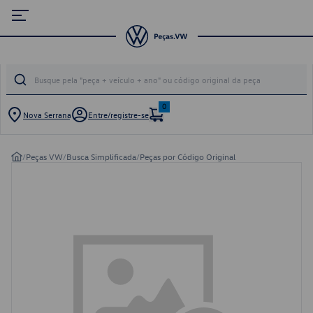
0
Nova Serrana
Entre/registre-se
/
Peças VW
/
Busca Simplificada
/
Peças por Código Original