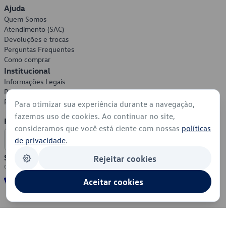
Ajuda
Quem Somos
Atendimento (SAC)
Devoluções e trocas
Perguntas Frequentes
Como comprar
Institucional
Informações Legais
Política de Privacidade
Política de Cookies
Para otimizar sua experiência durante a navegação,
fazemos uso de cookies. Ao continuar no site,
Formas de Pagamento
consideramos que você está ciente com nossas
políticas
de privacidade
.
Segurança
Rejeitar cookies
Aceitar cookies