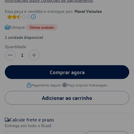
Informações sobre condições de parcelamento
Essa peça é vendida e entregue por:
Mavel Veículos
Estoque:
Última unidade
1 unidade disponível
Quantidade
1
Comprar agora
•
Pagamento seguro
Peça original Volkswagen
Adicionar ao carrinho
Calcule frete e prazo
Entrega em todo o Brasil