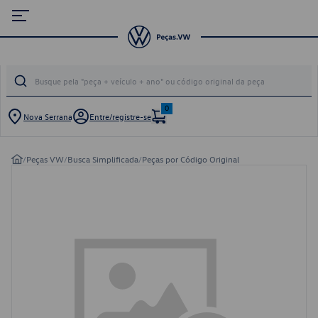
0
Nova Serrana
Entre/registre-se
/
Peças VW
/
Busca Simplificada
/
Peças por Código Original