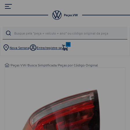
0
Nova Serrana
Entre/registre-se
/
Peças VW
/
Busca Simplificada
/
Peças por Código Original