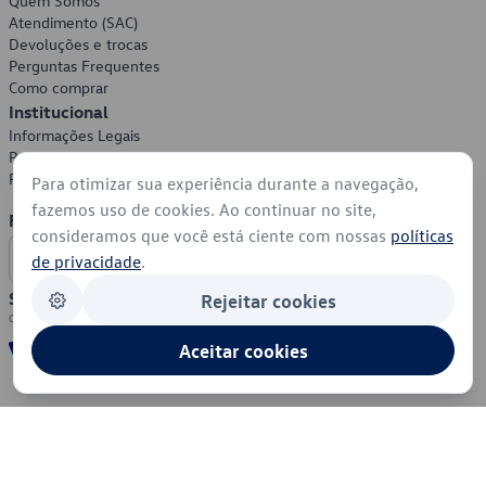
Quem Somos
Atendimento (SAC)
Devoluções e trocas
Perguntas Frequentes
Como comprar
Institucional
Informações Legais
Política de Privacidade
Política de Cookies
Para otimizar sua experiência durante a navegação,
fazemos uso de cookies. Ao continuar no site,
Formas de Pagamento
consideramos que você está ciente com nossas
políticas
de privacidade
.
Segurança
Rejeitar cookies
Aceitar cookies
© 2026 - Volkswagen do Brasil - Todos os direitos reservados