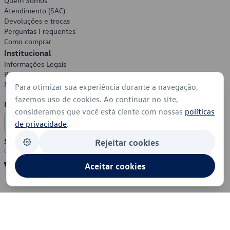
Quem Somos
Atendimento (SAC)
Devoluções e trocas
Perguntas Frequentes
Como comprar
Institucional
Informações Legais
Política de Privacidade
Política de Cookies
Para otimizar sua experiência durante a navegação,
fazemos uso de cookies. Ao continuar no site,
Formas de Pagamento
consideramos que você está ciente com nossas
políticas
de privacidade
.
Segurança
Rejeitar cookies
Aceitar cookies
© 2026 - Volkswagen do Brasil - Todos os direitos reservados