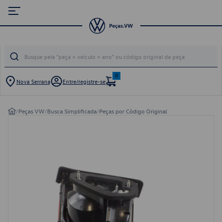
0
Nova Serrana
Entre/registre-se
/
Peças VW
/
Busca Simplificada
/
Peças por Código Original