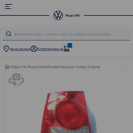
0
Nova Serrana
Entre/registre-se
/
Peças VW
/
Busca Simplificada
/
Peças por Código Original