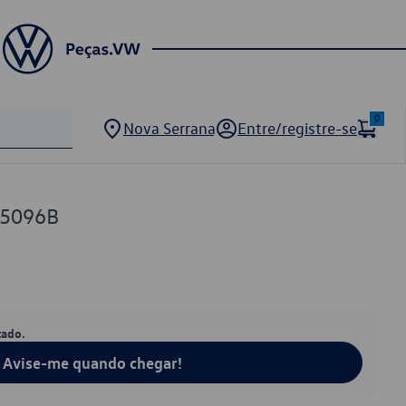
0
Nova Serrana
Entre/registre-se
45096B
tado.
Avise-me quando chegar!