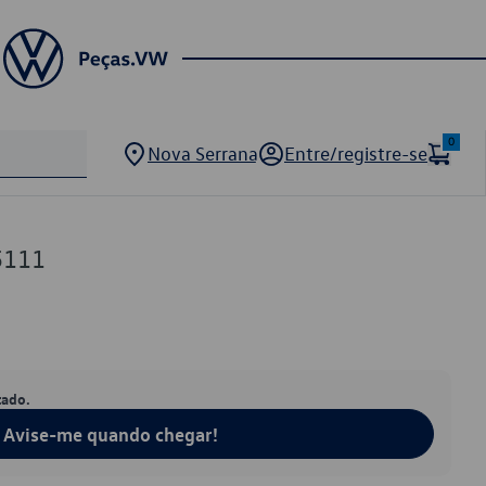
0
Nova Serrana
Entre/registre-se
5111
tado.
Avise-me quando chegar!