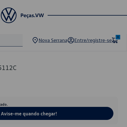
0
Nova Serrana
Entre/registre-se
5112C
tado.
Avise-me quando chegar!