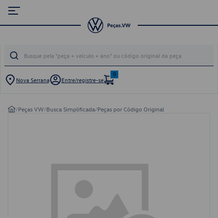
0
Nova Serrana
Entre/registre-se
/
Peças VW
/
Busca Simplificada
/
Peças por Código Original