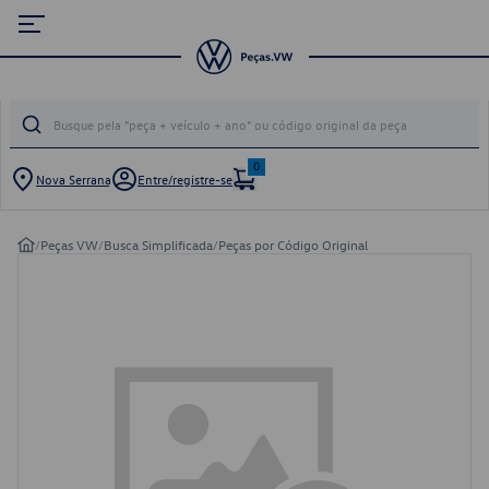
0
Nova Serrana
Entre/registre-se
/
Peças VW
/
Busca Simplificada
/
Peças por Código Original