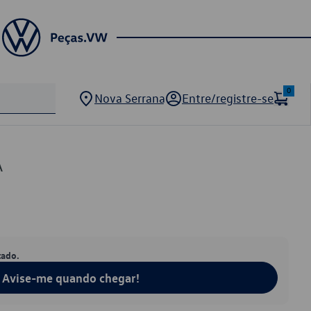
0
Nova Serrana
Entre/registre-se
A
tado.
Avise-me quando chegar!