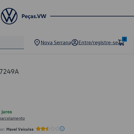
0
Nova Serrana
Entre/registre-se
37249A
juros
 parcelamento
por:
Mavel Veículos